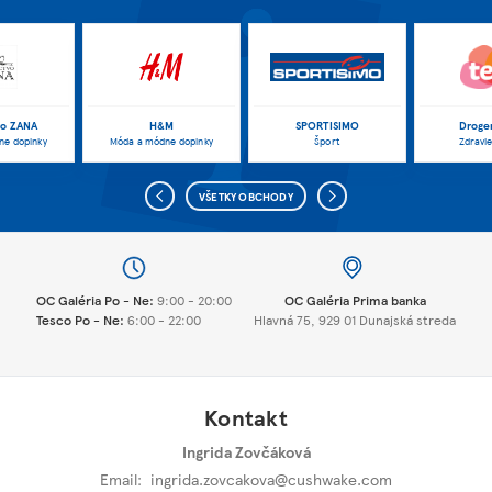
vo ZANA
H&M
SPORTISIMO
Droger
ne doplnky
Móda a módne doplnky
Šport
Zdravie
VŠETKY OBCHODY
OC Galéria Po - Ne:
9:00 - 20:00
OC Galéria Prima banka
Tesco Po - Ne:
6:00 - 22:00
Hlavná 75, 929 01 Dunajská streda
Kontakt
Ingrida Zovčáková
Email:
ingrida.zovcakova@cushwake.com