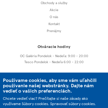
Obchody a služby
Akcie
O nás
Kontakt
Prenájmy
Otváracie hodiny
OC Galéria Pondelok - Nedeľa: 9:00 - 20:00
Tesco Pondelok - Nedeľa 6:00 - 22:00
Ďalšie centrá
Používame cookies, aby sme vám uľahčili
používanie našej webstránky. Dajte nám
OC Galéria Nitra
vedieť o vašich preferenciách.
OC Galéria Trnava
Chcete vedieť viac? Prečítajte si naše zásady ako
využívame Súbory cookies.
Spravovať súbory cookies
.