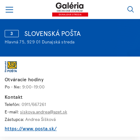
DUNAJSKÁ STREDA
SLOVENSKÁ POŠTA
3
Hlavná 75, 929 01 Dunajská streda
Otváracie hodiny
Po - Ne:
9:00-19:00
Kontakt
Telefón:
0911/667261
E-mail:
siskova.andrea@azet.sk
Zástupca:
Andrea Šišková
https://www.posta.sk/