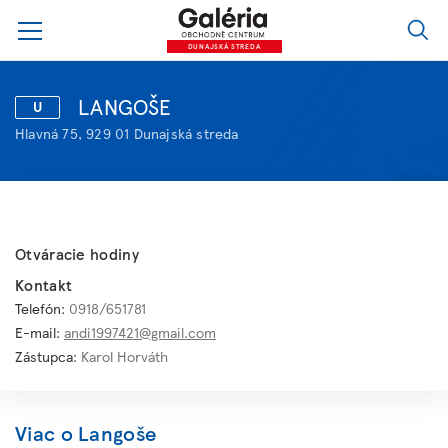
DUNAJSKÁ STREDA
LANGOŠE
U
Hlavná 75, 929 01 Dunajská streda
Otváracie hodiny
Kontakt
Telefón:
0918/651781
E-mail:
andi1997421@gmail.com
Zástupca:
Karol Horváth
Viac o Langoše