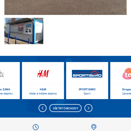
vo ZANA
H&M
SPORTISIMO
Droger
ne doplnky
Móda a módne doplnky
Šport
Zdravie
VŠETKY OBCHODY