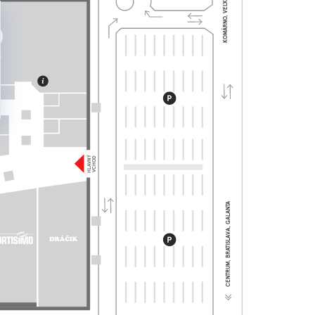
KOMÁRNO, VEĽKÝ MEDER
HLAVNÝ
VCHOD
CENTRUM, BRATISLAVA, GALANTA