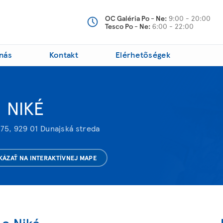
OC Galéria Po - Ne:
9:00 - 20:00
Tesco Po - Ne:
6:00 - 22:00
nás
Kontakt
Elérhetőségek
NIKÉ
 75, 929 01 Dunajská streda
KÁZAŤ NA INTERAKTÍVNEJ MAPE
 o Niké