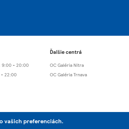
Ďalšie centrá
: 9:00 - 20:00
OC Galéria Nitra
 - 22:00
OC Galéria Trnava
o vašich preferenciách.