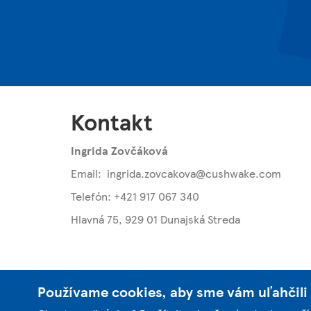
Kontakt
Ingrida Zovčáková
Email:
ingrida.zovcakova@cushwake.com
Telefón: +421 917 067 340
Hlavná 75
,
929 01 Dunajská Streda
Používame cookies, aby sme vám uľahčili 