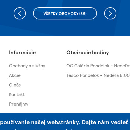
VŠETKY OBCHODY
(39)
Informácie
Otváracie hodiny
Obchody a služby
OC Galéria Pondelok - Nedeľa
Akcie
Tesco Pondelok - Nedeľa 6:00
O nás
Kontakt
Prenájmy
používanie našej webstránky. Dajte nám vedieť 