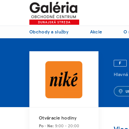
DUNAJSKÁ STREDA
Obchody a služby
Akcie
O 
F
Hlavná
U
Otváracie hodiny
Po - Ne:
9:00 - 20:00
Viac