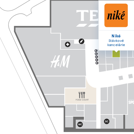
Niké
Stávkové
kancelárie
FOOD COURT