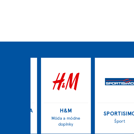
tníctvo ZANA
H&M
SPORTISIM
óda a módne
Móda a módne
Šport
doplnky
doplnky