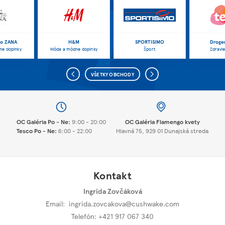
vo ZANA
H&M
SPORTISIMO
Droger
ne doplnky
Móda a módne doplnky
Šport
Zdravie
VŠETKY OBCHODY
OC Galéria Po - Ne:
9:00 - 20:00
OC Galéria Flamengo kvety
Tesco Po - Ne:
6:00 - 22:00
Hlavná 75, 929 01 Dunajská streda
Kontakt
Ingrida Zovčáková
Email:
ingrida.zovcakova@cushwake.com
Telefón: +421 917 067 340