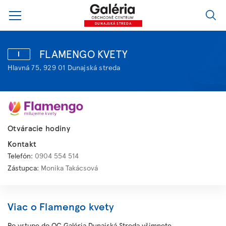
DUNAJSKÁ STREDA
FLAMENGO KVETY
I
Hlavná 75, 929 01 Dunajská streda
Otváracie hodiny
Kontakt
Telefón:
0904 554 514
Zástupca:
Monika Takácsová
Viac o Flamengo kvety
Po vstupe do OC Galéria Dunajská Streda všimnete