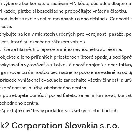
ri výbere z bankomatu a zadávaní PIN kódu, dôsledne dbajte na d
ri každej platbe si bezodkladne prepočítajte vrátenú čiastku.
eodkladajte svoje veci mimo dosahu alebo dohľadu. Cennosti 
ieste.
ohybujte sa len v miestach určených pre verejnosť (pasáže, pa
iest, ktoré sú označené zákazom vstupu.
držte sa hlasných prejavov a iného nevhodného správania.
 objekte a jeho priľahlých priestoroch (ktoré spadajú pod Sprá
oskytovať a vykonávať akúkoľvek činnosť spojenú s charitatív
rganizovanou činnosťou bez riadneho povolenia vydaného od S
 prípade vyhlásenej evakuácie zanechajte všetky činnosti a ur
ezpečnostnej služby obchodného centra.
k potrebujete pomôcť, poradiť alebo sa len informovať, konta
bchodného centra.
ešpektujte návštevný poriadok vo všetkých jeho bodoch.
k2 Corporation Slovakia s.r.o.