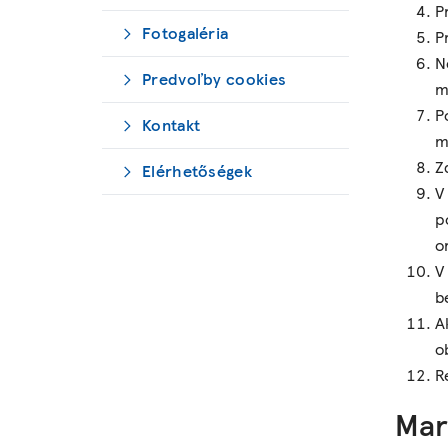
P
Fotogaléria
P
N
Predvoľby cookies
m
P
Kontakt
m
Z
Elérhetőségek
V
p
o
V
b
A
o
R
Mar