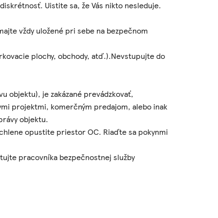
iskrétnosť. Uistite sa, že Vás nikto nesleduje.
majte vždy uložené pri sebe na bezpečnom
rkovacie plochy, obchody, atď.).Nevstupujte do
vu objektu), je zakázané prevádzkovať,
nymi projektmi, komerčným predajom, alebo inak
právy objektu.
ýchlene opustite priestor OC. Riaďte sa pokynmi
ktujte pracovníka bezpečnostnej služby