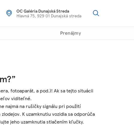
OC Galéria Dunajská Streda
Hlavná 75, 929 01 Dunajská streda
Prenájmy
am?”
a, fotoaparát, a pod.)! Ak sa tejto situácii
eľov viditeľné.
 najmä na rušičky signálu pri použití
zlodejov. K uzamknutiu vozidla sa odporúča
lujte jeho uzamknutia stlačením kľučky.