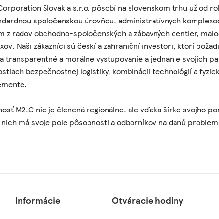
orporation Slovakia s.r.o. pôsobí na slovenskom trhu už od r
dardnou spoločenskou úrovňou, administratívnych komplexoch 
om z radov obchodno-spoločenských a zábavných centier, mal
ov. Naši zákazníci sú českí a zahraniční investori, ktorí požad
a transparentné a morálne vystupovanie a jednanie svojich pa
ostiach bezpečnostnej logistiky, kombinácii technológií a fyzic
emente.
osť M2.C nie je členená regionálne, ale vďaka šírke svojho por
 nich má svoje pole pôsobnosti a odborníkov na danú problem
Informácie
Otváracie hodiny