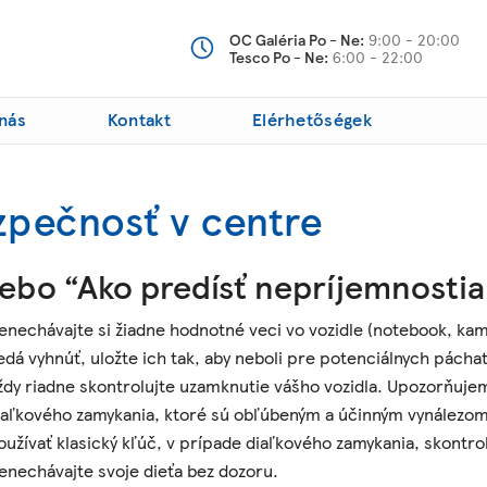
OC Galéria Po - Ne:
9:00 - 20:00
Tesco Po - Ne:
6:00 - 22:00
nás
Kontakt
Elérhetőségek
zpečnosť v centre
ebo “Ako predísť nepríjemnosti
enechávajte si žiadne hodnotné veci vo vozidle (notebook, kamer
edá vyhnúť, uložte ich tak, aby neboli pre potenciálnych páchat
ždy riadne skontrolujte uzamknutie vášho vozidla. Upozorňujeme
iaľkového zamykania, ktoré sú obľúbeným a účinným vynálezom 
oužívať klasický kľúč, v prípade diaľkového zamykania, skontro
enechávajte svoje dieťa bez dozoru.