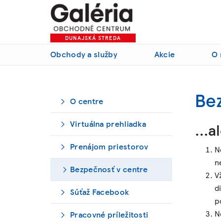
DUNAJSKÁ STREDA
Obchody a služby
Akcie
O 
Be
O centre
Virtuálna prehliadka
…al
Prenájom priestorov
N
n
Bezpečnosť v centre
V
d
Súťaž Facebook
p
N
Pracovné príležitosti