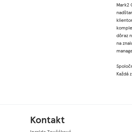
Mark2 C
nadštan
klient
komplex
dôraz n
na znal
manag
Spoločn
Každá z
Kontakt
Ingrida Zovčáková